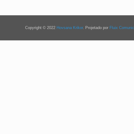
Copyright © 2022
Hovsana Krikor
. Projetado por
Fluix Comuni