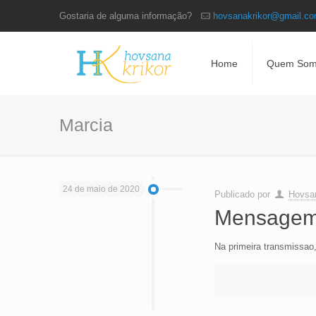
Gostaria de alguma informação?
hovsanakrikor@gmail.c
Home
Quem Som
Marcia
24 de maio de 2020
Publicado por
Hovsan
Mensagem
Na primeira transmis