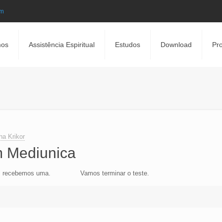
om
os
Assistência Espiritual
Estudos
Download
Pro
a Krikor
 Mediunica
sao, recebemos uma. Vamos terminar o teste.