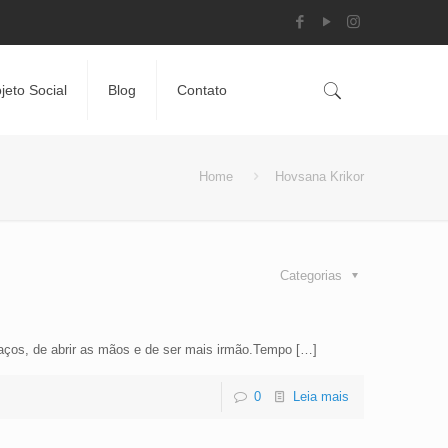
jeto Social
Blog
Contato
Home
Hovsana Krikor
Categorias
raços, de abrir as mãos e de ser mais irmão.Tempo
[…]
0
Leia mais