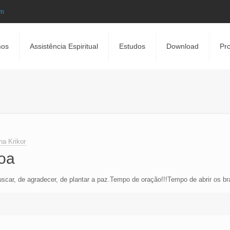
om
os
Assistência Espiritual
Estudos
Download
Pro
a Krikor
coa
uscar, de agradecer, de plantar a paz.Tempo de oração!!!Tempo de abrir os b