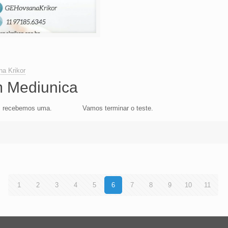
a Krikor
 Mediunica
sao, recebemos uma. Vamos terminar o teste.
1
2
3
4
5
6
7
8
9
10
11