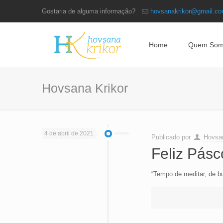
Gostaria de alguma informação?
hovsanakrikor@gmail.c
Home
Quem Som
Hovsana Krikor
4 de abril de 2021
Publicado por
Hovsan
Feliz Pás
“Tempo de meditar, de b