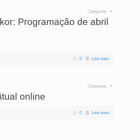
Categorias
ikor: Programação de abril
0
Leia mais
Categorias
itual online
0
Leia mais